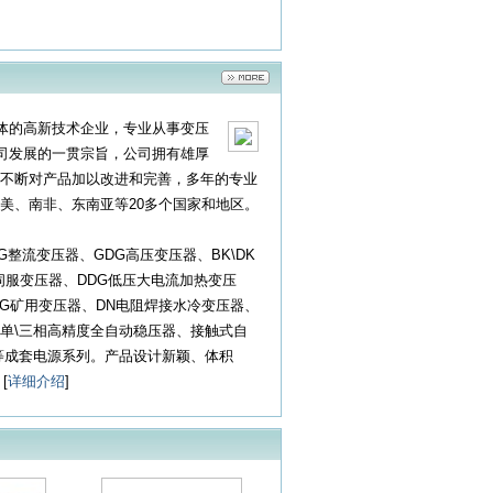
一体的高新技术企业，专业从事变压
公司发展的一贯宗旨，公司拥有雄厚
不断对产品加以改进和完善，多年的专业
美、南非、东南亚等20多个国家和地区。
DG整流变压器、GDG高压变压器、BK\DK
GS伺服变压器、DDG低压大电流加热变压
KSG矿用变压器、DN电阻焊接水冷变压器、
C单\三相高精度全自动稳压器、接触式自
等成套电源系列。产品设计新颖、体积
[
详细介绍
]