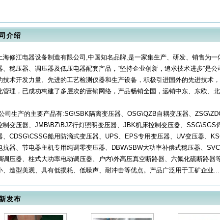
司介绍
上海修江电器设备制造有限公司,中国知名品牌,是一家集生产、研发、销售为
器、稳压器、调压器及低压电器配套产品，“坚持企业创新，追求技术进步”是
的技术开发力量、先进的工艺检测仪器和生产设备，积极引进国外的先进技术，
化管理，已成功构建了多层次的营销网络，产品畅销全国，远销中东、东欧、北
公司生产的主要产品有:SG\SBK隔离变压器、OSG\QZB自耦变压器、ZSG\Z
控制变压器、JMB\BZ\BJZ行灯照明变压器、JBK机床控制变压器、SSG\S
器、CDSG\CSSG船用防滴式变压器、UPS、EPS专用变压器、UV变压器、
电抗器、节电器主机专用纯调零变压器、DBW\SBW大功率补偿式稳压器、SV
耦调压器、柱式大功率电动调压器、户内\外高压真空断路器、六氟化硫断路器
小、造型美观、具有低损耗、低噪声、耐冲击等优点。产品广泛用于工矿企业... 
新发布