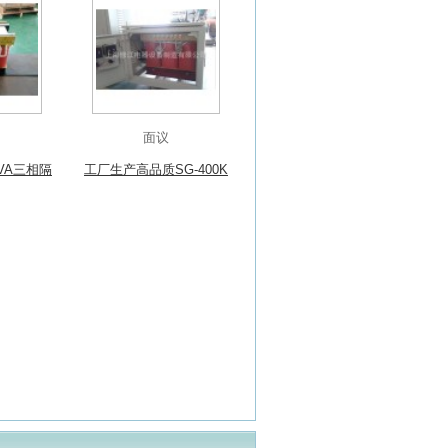
面议
VA三相隔
工厂生产高品质SG-400K
全铜
VA变压器 干式变压器