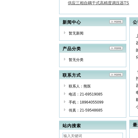
供应三相自耦干式高精度调压器TS
GC2J-12KVA
新闻中心
公
暂无新闻
产品分类
暂无分类
联系方式
联系人：熊医
电话：21-69519085
手机：18964055099
传真：21-59548685
最
站内搜索